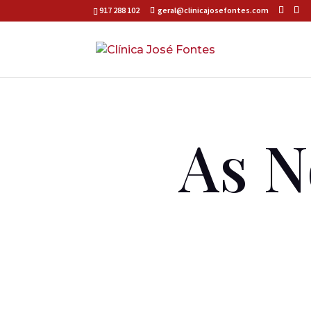
917 288 102
geral@clinicajosefontes.com
As N