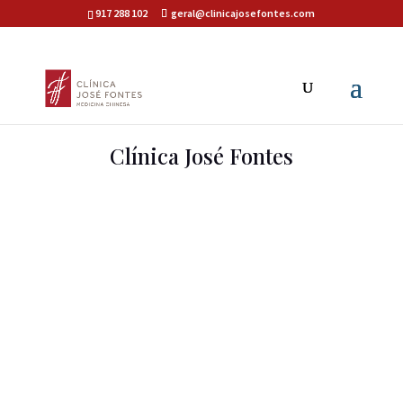
917 288 102
geral@clinicajosefontes.com
Clínica José Fontes