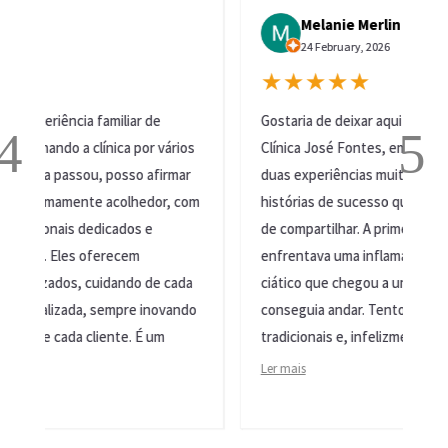
Melanie Merlin
24 February, 2026
★★★★★
de
Gostaria de deixar aqui a minha recomendação à
r vários
Clínica José Fontes, em Portugal, com base em
afirmar
duas experiências muito marcantes — duas
dor, com
histórias de sucesso que considero importantes
e
de compartilhar. A primeira é a do meu pai. Ele
enfrentava uma inflamação tão intensa no nervo
de cada
ciático que chegou a um ponto em que já não
inovando
conseguia andar. Tentou os tratamentos
 um
tradicionais e, infelizmente, nada funcionou. A...
Ler mais