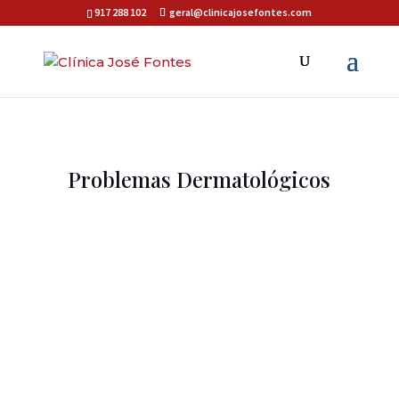
917 288 102
geral@clinicajosefontes.com
Problemas Dermatológicos