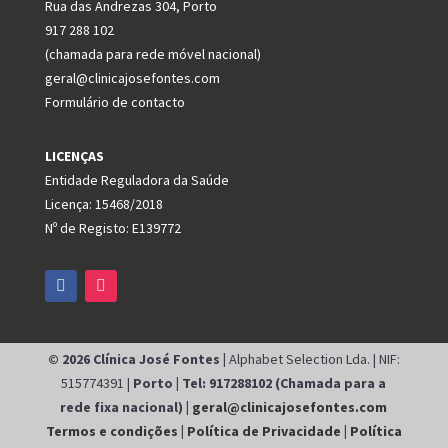
Rua das Andrezas 304, Porto
917 288 102
(chamada para rede móvel nacional)
geral@clinicajosefontes.com
Formulário de contacto
LICENÇAS
Entidade Reguladora da Saúde
Licença: 15468/2018
Nº de Registo: E139772
© 2026 Clínica José Fontes |
Alphabet Selection Lda. | NIF:
515774391 |
Porto | Tel: 917288102 (Chamada para a
rede fixa nacional) |
geral@clinicajosefontes.com
Termos e condições
|
Política de Privacidade
|
Política