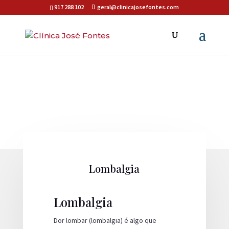
917 288 102
geral@clinicajosefontes.com
Lombalgia
Lombalgia
Dor lombar (lombalgia) é algo que